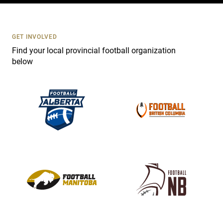
t
U
s
GET INVOLVED
e
Find your local provincial football organization
.
below
P
l
e
a
s
e
l
e
a
v
e
t
h
i