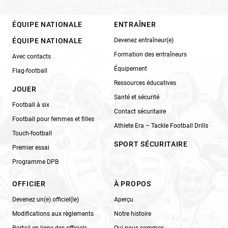
ÉQUIPE NATIONALE
ENTRAÎNER
ÉQUIPE NATIONALE
Devenez entraîneur(e)
Formation des entraîneurs
Avec contacts
Équipement
Flag-football
Ressources éducatives
JOUER
Santé et sécurité
Football à six
Contact sécuritaire
Football pour femmes et filles
Athlete Era – Tackle Football Drills
Touch-football
SPORT SÉCURITAIRE
Premier essai
Programme DPB
OFFICIER
À PROPOS
Devenez un(e) officiel(le)
Aperçu
Modifications aux règlements
Notre histoire
Portail en ligne des officiels
Qui nous sommes