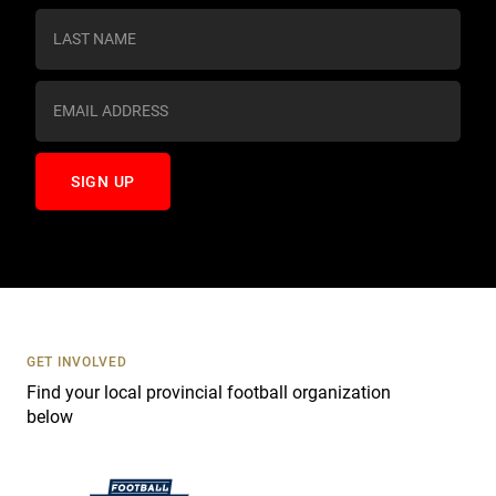
s
t
a
n
t
C
o
n
t
a
c
t
U
s
GET INVOLVED
e
Find your local provincial football organization
.
below
P
l
e