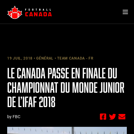
Skip
to
content
19 JUIL, 2018
GÉNÉRAL
TEAM CANADA - FR
LE CANADA PASSE EN FINALE DU
CHAMPIONNAT DU MONDE JUNIOR
DE L’IFAF 2018
by FBC