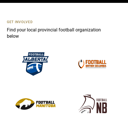
c
t
U
s
GET INVOLVED
e
Find your local provincial football organization
.
below
P
l
e
a
s
e
l
e
a
v
e
t
h
i