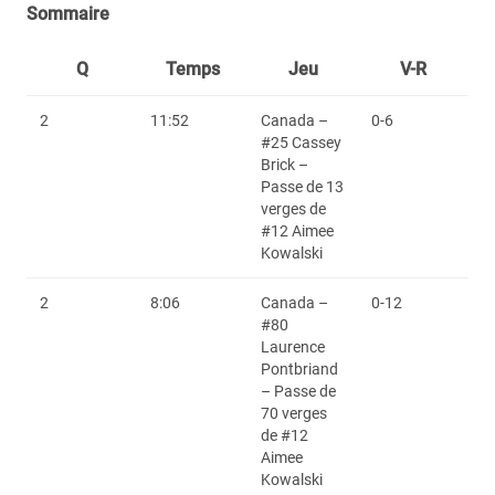
Sommaire
Q
Temps
Jeu
V-R
2
11:52
Canada –
0-6
#25 Cassey
Brick –
Passe de 13
verges de
#12 Aimee
Kowalski
2
8:06
Canada –
0-12
#80
Laurence
Pontbriand
– Passe de
70 verges
de #12
Aimee
Kowalski