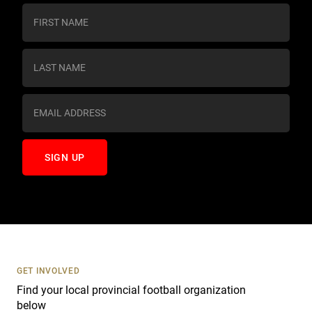
C
o
n
s
t
a
n
t
C
o
n
t
a
c
t
U
s
GET INVOLVED
e
Find your local provincial football organization
.
below