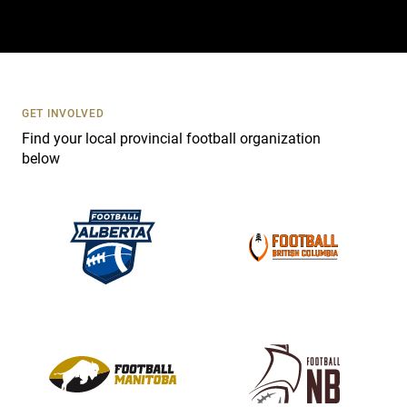
t
a
c
t
U
s
GET INVOLVED
e
Find your local provincial football organization
.
below
P
l
e
a
s
e
l
e
a
v
e
t