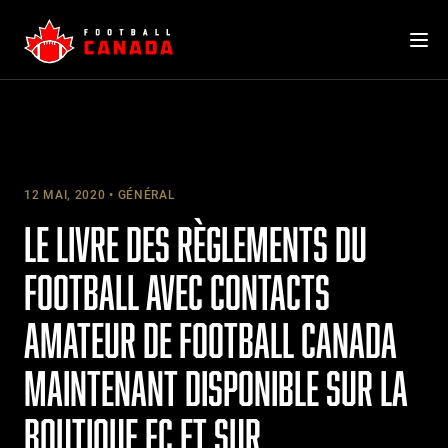
Skip
to
content
12 MAI, 2020
GÉNÉRAL
LE LIVRE DES RÈGLEMENTS DU
FOOTBALL AVEC CONTACTS
AMATEUR DE FOOTBALL CANADA
MAINTENANT DISPONIBLE SUR LA
BOUTIQUE FC ET SUR