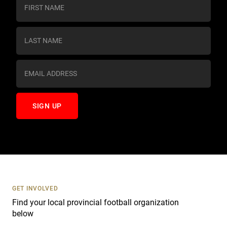
o
n
s
t
a
n
t
C
o
n
t
a
c
t
U
s
GET INVOLVED
e
Find your local provincial football organization
.
below
P