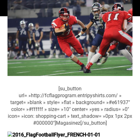
[su_button
url= »http://fcflagprogram.entripyshirts.com/ »
target= »blank » style= »flat » background= »#e61937″
color= »#ffffff » size= »10″ center= »yes » radius= »0″
icon= »icon: shopping-cart » text_shadow= »0px 1px 2px
#000000″]Magasinez[/su_button]