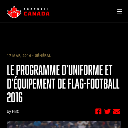
Skip
to
content
17 MAR, 2016
GÉNÉRAL
LE PROGRAMME D’UNIFORME ET
D’ÉQUIPEMENT DE FLAG-FOOTBALL
2016
by FBC