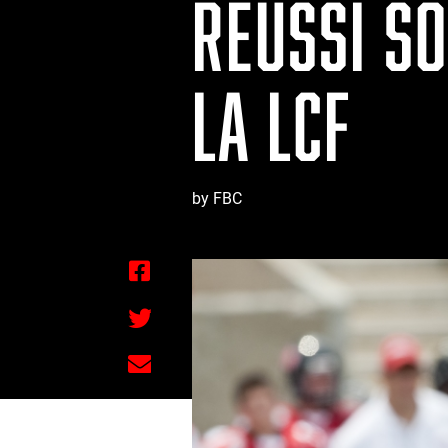
RÉUSSI S
LA LCF
by FBC