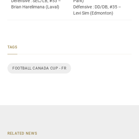
Défensive : SEC/LB, #53 –
Park)
Brian Harelimana (Laval)
Défensive : DD/DB, #35 –
Levi Sim (Edmonton)
TAGS
FOOTBALL CANADA CUP - FR
RELATED NEWS