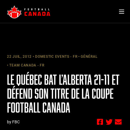
Skip
to
content
22 JUIL, 2012
DOMESTIC EVENTS - FR
GÉNÉRAL
TEAM CANADA - FR
LE QUÉBEC BAT L’ALBERTA 21-11 ET
DÉFEND SON TITRE DE LA COUPE
FOOTBALL CANADA
by FBC