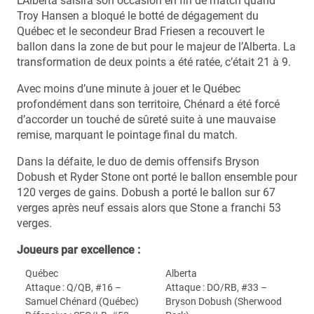
L’Alberta saisira son occasion en fin de match quand
Troy Hansen a bloqué le botté de dégagement du
Québec et le secondeur Brad Friesen a recouvert le
ballon dans la zone de but pour le majeur de l’Alberta. La
transformation de deux points a été ratée, c’était 21 à 9.
Avec moins d’une minute à jouer et le Québec
profondément dans son territoire, Chénard a été forcé
d’accorder un touché de sûreté suite à une mauvaise
remise, marquant le pointage final du match.
Dans la défaite, le duo de demis offensifs Bryson
Dobush et Ryder Stone ont porté le ballon ensemble pour
120 verges de gains. Dobush a porté le ballon sur 67
verges après neuf essais alors que Stone a franchi 53
verges.
Joueurs par excellence :
Québec
Alberta
Attaque : Q/QB, #16 –
Attaque : DO/RB, #33 –
Samuel Chénard (Québec)
Bryson Dobush (Sherwood