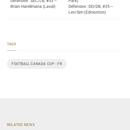
Défensive : SEC/LB, #53 –
Park)
Brian Harelimana (Laval)
Défensive : DD/DB, #35 –
Levi Sim (Edmonton)
TAGS
FOOTBALL CANADA CUP - FR
RELATED NEWS