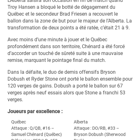
L’Alberta saisira son occasion en fin de match quand
Troy Hansen a bloqué le botté de dégagement du
Québec et le secondeur Brad Friesen a recouvert le
ballon dans la zone de but pour le majeur de l’Alberta. La
transformation de deux points a été ratée, c’était 21 à 9.
Avec moins d’une minute à jouer et le Québec
profondément dans son territoire, Chénard a été forcé
d’accorder un touché de sûreté suite à une mauvaise
remise, marquant le pointage final du match.
Dans la défaite, le duo de demis offensifs Bryson
Dobush et Ryder Stone ont porté le ballon ensemble pour
120 verges de gains. Dobush a porté le ballon sur 67
verges après neuf essais alors que Stone a franchi 53
verges.
Joueurs par excellence :
Québec
Alberta
Attaque : Q/QB, #16 –
Attaque : DO/RB, #33 –
Samuel Chénard (Québec)
Bryson Dobush (Sherwood