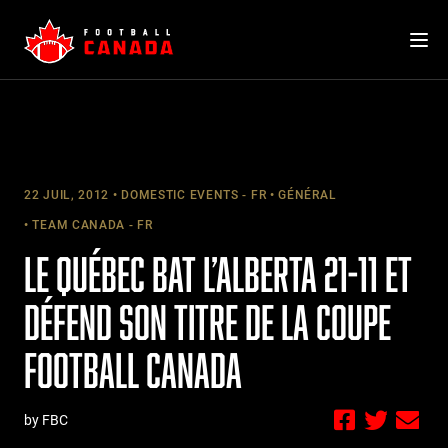
Skip
to
content
22 JUIL, 2012
DOMESTIC EVENTS - FR
GÉNÉRAL
TEAM CANADA - FR
LE QUÉBEC BAT L’ALBERTA 21-11 ET
DÉFEND SON TITRE DE LA COUPE
FOOTBALL CANADA
by FBC