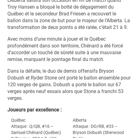
L’Alberta saisira son occasion en fin de match quand
Troy Hansen a bloqué le botté de dégagement du
Québec et le secondeur Brad Friesen a recouvert le
ballon dans la zone de but pour le majeur de l’Alberta. La
transformation de deux points a été ratée, c’était 21 à 9.
Avec moins d’une minute à jouer et le Québec
profondément dans son territoire, Chénard a été forcé
d’accorder un touché de sûreté suite à une mauvaise
remise, marquant le pointage final du match.
Dans la défaite, le duo de demis offensifs Bryson
Dobush et Ryder Stone ont porté le ballon ensemble pour
120 verges de gains. Dobush a porté le ballon sur 67
verges après neuf essais alors que Stone a franchi 53
verges.
Joueurs par excellence :
Québec
Alberta
Attaque : Q/QB, #16 –
Attaque : DO/RB, #33 –
Samuel Chénard (Québec)
Bryson Dobush (Sherwood