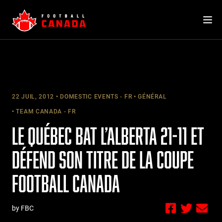
Skip
to
content
22 JUIL, 2012
DOMESTIC EVENTS - FR
GÉNÉRAL
TEAM CANADA - FR
LE QUÉBEC BAT L’ALBERTA 21-11 ET
DÉFEND SON TITRE DE LA COUPE
FOOTBALL CANADA
by FBC