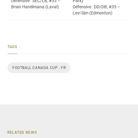
Défensive : SEC/LB, #53 –
Park)
Brian Harelimana (Laval)
Défensive : DD/DB, #35 –
Levi Sim (Edmonton)
TAGS
FOOTBALL CANADA CUP - FR
RELATED NEWS