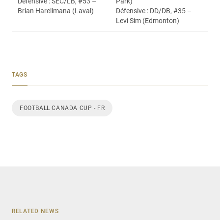
Défensive : SEC/LB, #53 –
Park)
Brian Harelimana (Laval)
Défensive : DD/DB, #35 –
Levi Sim (Edmonton)
TAGS
FOOTBALL CANADA CUP - FR
RELATED NEWS