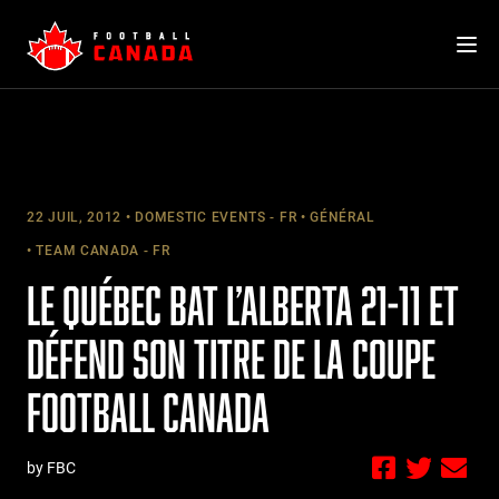
Skip
to
content
22 JUIL, 2012
DOMESTIC EVENTS - FR
GÉNÉRAL
TEAM CANADA - FR
LE QUÉBEC BAT L’ALBERTA 21-11 ET
DÉFEND SON TITRE DE LA COUPE
FOOTBALL CANADA
by FBC