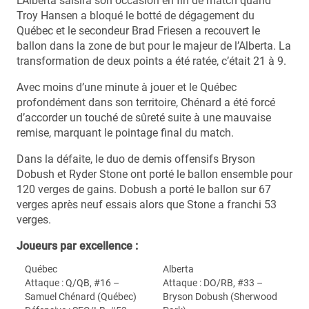
L’Alberta saisira son occasion en fin de match quand
Troy Hansen a bloqué le botté de dégagement du
Québec et le secondeur Brad Friesen a recouvert le
ballon dans la zone de but pour le majeur de l’Alberta. La
transformation de deux points a été ratée, c’était 21 à 9.
Avec moins d’une minute à jouer et le Québec
profondément dans son territoire, Chénard a été forcé
d’accorder un touché de sûreté suite à une mauvaise
remise, marquant le pointage final du match.
Dans la défaite, le duo de demis offensifs Bryson
Dobush et Ryder Stone ont porté le ballon ensemble pour
120 verges de gains. Dobush a porté le ballon sur 67
verges après neuf essais alors que Stone a franchi 53
verges.
Joueurs par excellence :
Québec
Alberta
Attaque : Q/QB, #16 –
Attaque : DO/RB, #33 –
Samuel Chénard (Québec)
Bryson Dobush (Sherwood