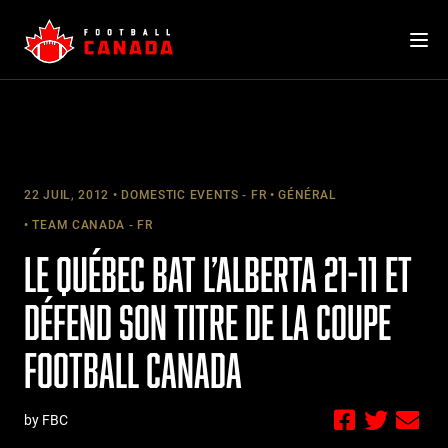
Skip
to
content
22 JUIL, 2012
DOMESTIC EVENTS - FR
GÉNÉRAL
TEAM CANADA - FR
LE QUÉBEC BAT L’ALBERTA 21-11 ET
DÉFEND SON TITRE DE LA COUPE
FOOTBALL CANADA
by FBC