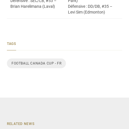
Défensive : SEC/LB, #53 –
Park)
Brian Harelimana (Laval)
Défensive : DD/DB, #35 –
Levi Sim (Edmonton)
TAGS
FOOTBALL CANADA CUP - FR
RELATED NEWS