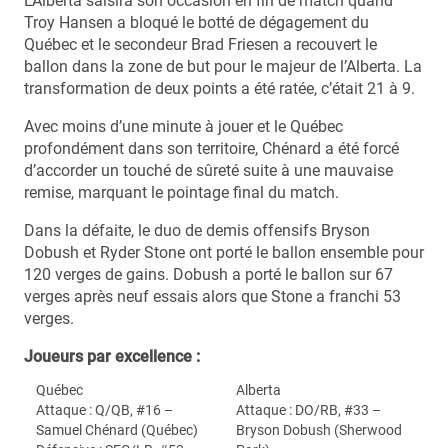
L’Alberta saisira son occasion en fin de match quand
Troy Hansen a bloqué le botté de dégagement du
Québec et le secondeur Brad Friesen a recouvert le
ballon dans la zone de but pour le majeur de l’Alberta. La
transformation de deux points a été ratée, c’était 21 à 9.
Avec moins d’une minute à jouer et le Québec
profondément dans son territoire, Chénard a été forcé
d’accorder un touché de sûreté suite à une mauvaise
remise, marquant le pointage final du match.
Dans la défaite, le duo de demis offensifs Bryson
Dobush et Ryder Stone ont porté le ballon ensemble pour
120 verges de gains. Dobush a porté le ballon sur 67
verges après neuf essais alors que Stone a franchi 53
verges.
Joueurs par excellence :
Québec
Alberta
Attaque : Q/QB, #16 –
Attaque : DO/RB, #33 –
Samuel Chénard (Québec)
Bryson Dobush (Sherwood