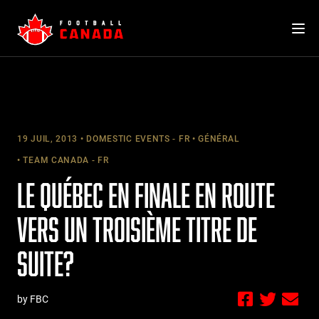
Skip
to
content
19 JUIL, 2013
DOMESTIC EVENTS - FR
GÉNÉRAL
TEAM CANADA - FR
LE QUÉBEC EN FINALE EN ROUTE
VERS UN TROISIÈME TITRE DE
SUITE?
by FBC