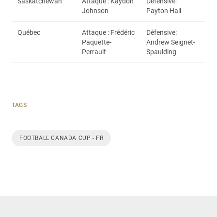
Saskatchewan
Attaque : Kaydon
Défensive:
Johnson
Payton Hall
Québec
Attaque : Frédéric
Défensive:
Paquette-
Andrew Seignet-
Perrault
Spaulding
TAGS
FOOTBALL CANADA CUP - FR