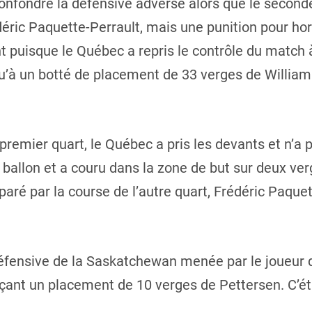
nfondre la défensive adverse alors que le seconde
éric Paquette-Perrault, mais une punition pour hor
nt puisque le Québec a repris le contrôle du match
u’à un botté de placement de 33 verges de William
remier quart, le Québec a pris les devants et n’a p
ballon et a couru dans la zone de but sur deux verg
aré par la course de l’autre quart, Frédéric Paquet
défensive de la Saskatchewan menée par le joueur de
ant un placement de 10 verges de Pettersen. C’éta