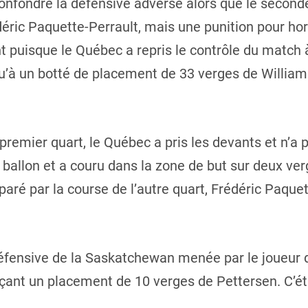
nfondre la défensive adverse alors que le seconde
éric Paquette-Perrault, mais une punition pour hor
nt puisque le Québec a repris le contrôle du match
u’à un botté de placement de 33 verges de William
remier quart, le Québec a pris les devants et n’a p
ballon et a couru dans la zone de but sur deux verg
aré par la course de l’autre quart, Frédéric Paquet
défensive de la Saskatchewan menée par le joueur de
ant un placement de 10 verges de Pettersen. C’éta