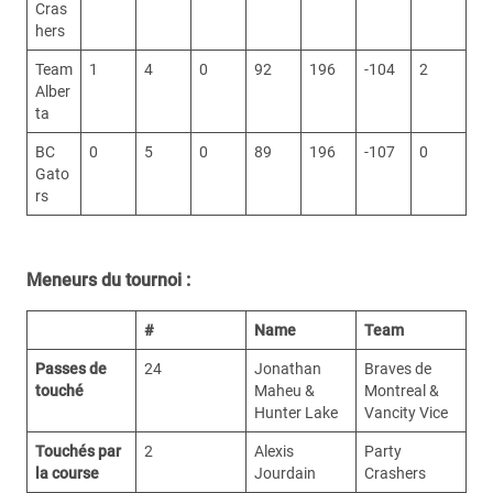
Cras
hers
Team
1
4
0
92
196
-104
2
Alber
ta
BC
0
5
0
89
196
-107
0
Gato
rs
Meneurs du tournoi :
#
Name
Team
Passes de
24
Jonathan
Braves de
touché
Maheu &
Montreal &
Hunter Lake
Vancity Vice
Touchés par
2
Alexis
Party
la course
Jourdain
Crashers