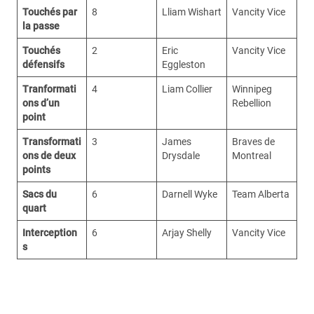
Touchés par
8
Lliam Wishart
Vancity Vice
la passe
Touchés
2
Eric
Vancity Vice
défensifs
Eggleston
Tranformati
4
Liam Collier
Winnipeg
ons d’un
Rebellion
point
Transformati
3
James
Braves de
ons de deux
Drysdale
Montreal
points
Sacs du
6
Darnell Wyke
Team Alberta
quart
Interception
6
Arjay Shelly
Vancity Vice
s