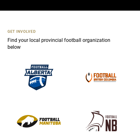
a
c
t
U
s
GET INVOLVED
e
Find your local provincial football organization
.
below
P
l
e
a
s
e
l
e
a
v
e
t
h