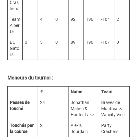
Cras
hers
Team
1
4
0
92
196
-104
2
Alber
ta
BC
0
5
0
89
196
-107
0
Gato
rs
Meneurs du tournoi :
#
Name
Team
Passes de
24
Jonathan
Braves de
touché
Maheu &
Montreal &
Hunter Lake
Vancity Vice
Touchés par
2
Alexis
Party
la course
Jourdain
Crashers