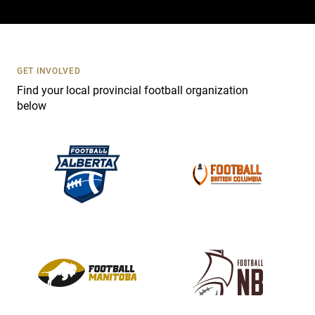
a
c
t
U
s
GET INVOLVED
e
Find your local provincial football organization
.
below
P
l
e
a
s
e
l
e
a
v
e
t
h