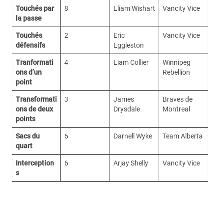
Touchés par
8
Lliam Wishart
Vancity Vice
la passe
Touchés
2
Eric
Vancity Vice
défensifs
Eggleston
Tranformati
4
Liam Collier
Winnipeg
ons d’un
Rebellion
point
Transformati
3
James
Braves de
ons de deux
Drysdale
Montreal
points
Sacs du
6
Darnell Wyke
Team Alberta
quart
Interception
6
Arjay Shelly
Vancity Vice
s