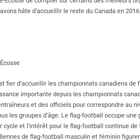
le-Écosse de compter sur certains des meilleurs or
s avons hâte d’accueillir le reste du Canada en 20
-Écosse
t fier d’accueillir les championnats canadiens de f
oissance importante depuis les championnats canad
traîneurs et des officiels pour correspondre au ni
tous les groupes d’âge. Le flag-football occupe une
cycle et l’intérêt pour le flag-football continue de 
iennes de flag-football masculin et féminin figure