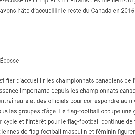
le-Écosse de compter sur certains des meilleurs or
s avons hâte d’accueillir le reste du Canada en 20
-Écosse
t fier d’accueillir les championnats canadiens de f
oissance importante depuis les championnats canad
traîneurs et des officiels pour correspondre au ni
tous les groupes d’âge. Le flag-football occupe une
cycle et l’intérêt pour le flag-football continue de 
iennes de flag-football masculin et féminin figure