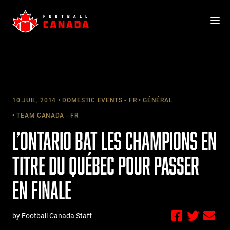
Skip
to
content
10 JUIL, 2014
DOMESTIC EVENTS - FR
GÉNÉRAL
TEAM CANADA - FR
L’ONTARIO BAT LES CHAMPIONS EN
TITRE DU QUÉBEC POUR PASSER
EN FINALE
by Football Canada Staff