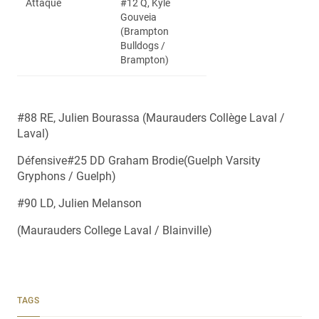
Attaque
#12 Q, Kyle
Gouveia
(Brampton
Bulldogs /
Brampton)
#88 RE, Julien Bourassa (Maurauders Collège Laval /
Laval)
Défensive#25 DD Graham Brodie(Guelph Varsity
Gryphons / Guelph)
#90 LD, Julien Melanson
(Maurauders College Laval / Blainville)
TAGS