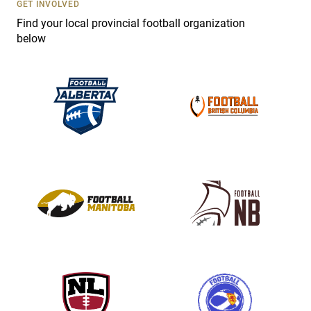
s
GET INVOLVED
e
Find your local provincial football organization
.
below
P
l
e
a
s
e
l
e
a
v
e
t
h
i
s
f
i