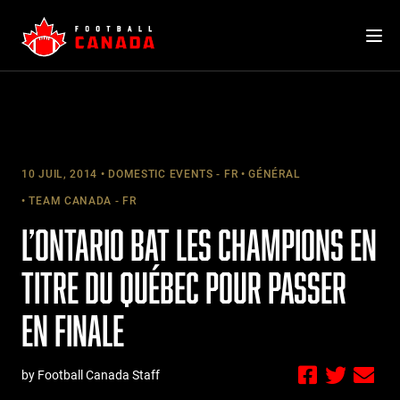
Skip
to
content
10 JUIL, 2014
DOMESTIC EVENTS - FR
GÉNÉRAL
TEAM CANADA - FR
L’ONTARIO BAT LES CHAMPIONS EN
TITRE DU QUÉBEC POUR PASSER
EN FINALE
by Football Canada Staff