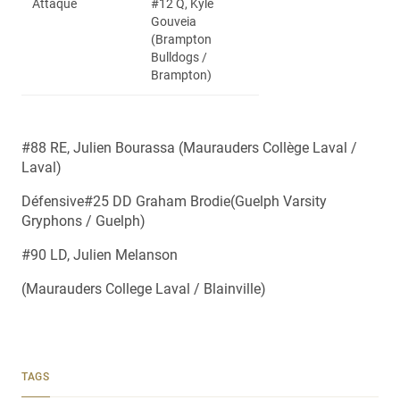
Attaque
#12 Q, Kyle
Gouveia
(Brampton
Bulldogs /
Brampton)
#88 RE, Julien Bourassa (Maurauders Collège Laval /
Laval)
Défensive#25 DD Graham Brodie(Guelph Varsity
Gryphons / Guelph)
#90 LD, Julien Melanson
(Maurauders College Laval / Blainville)
TAGS