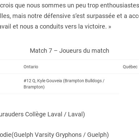
 Je crois que nous sommes un peu trop enthousiast
lles, mais notre défensive s’est surpassée et a ac
vail et nous a conduits vers la victoire. »
Match 7 – Joueurs du match
Ontario
Québec
#12 Q, Kyle Gouveia (Brampton Bulldogs /
Brampton)
rauders Collège Laval / Laval)
die(Guelph Varsity Gryphons / Guelph)