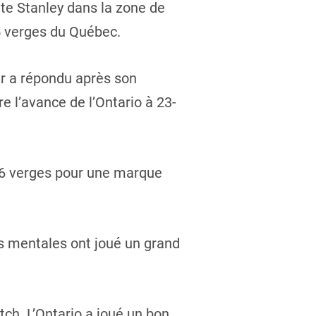
nte Stanley dans la zone de
5 verges du Québec.
er a répondu après son
e l’avance de l’Ontario à 23-
 56 verges pour une marque
rs mentales ont joué un grand
h. L’Ontario a joué un bon