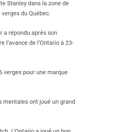
nte Stanley dans la zone de
5 verges du Québec.
er a répondu après son
e l’avance de l’Ontario à 23-
 56 verges pour une marque
rs mentales ont joué un grand
h. L’Ontario a joué un bon