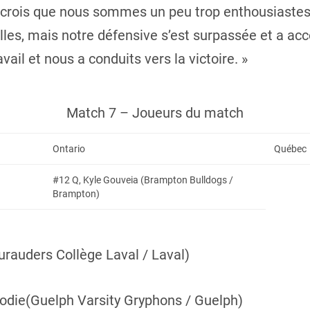
 Je crois que nous sommes un peu trop enthousiast
lles, mais notre défensive s’est surpassée et a ac
vail et nous a conduits vers la victoire. »
Match 7 – Joueurs du match
Ontario
Québec
#12 Q, Kyle Gouveia (Brampton Bulldogs /
Brampton)
rauders Collège Laval / Laval)
die(Guelph Varsity Gryphons / Guelph)