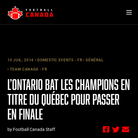
Skip
to
content
10 JUIL, 2014
DOMESTIC EVENTS - FR
GÉNÉRAL
TEAM CANADA - FR
L’ONTARIO BAT LES CHAMPIONS EN
TITRE DU QUÉBEC POUR PASSER
EN FINALE
by Football Canada Staff