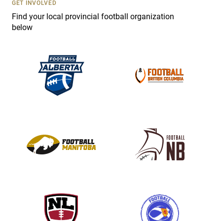
s
GET INVOLVED
e
Find your local provincial football organization
.
below
P
l
e
a
s
e
l
e
a
v
e
t
h
i
s
f
i