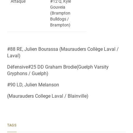
Attaque
#12 Q, Kyle
Gouveia
(Brampton
Bulldogs /
Brampton)
#88 RE, Julien Bourassa (Maurauders Collège Laval /
Laval)
Défensive#25 DD Graham Brodie(Guelph Varsity
Gryphons / Guelph)
#90 LD, Julien Melanson
(Maurauders College Laval / Blainville)
TAGS