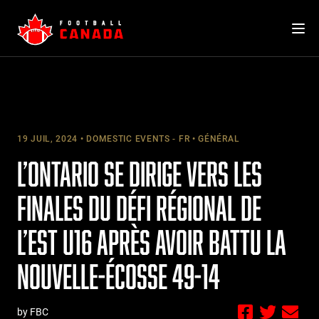
Skip
to
content
19 JUIL, 2024
DOMESTIC EVENTS - FR
GÉNÉRAL
L’ONTARIO SE DIRIGE VERS LES
FINALES DU DÉFI RÉGIONAL DE
L’EST U16 APRÈS AVOIR BATTU LA
NOUVELLE-ÉCOSSE 49-14
by FBC