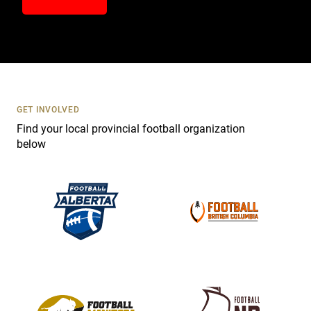
n
t
a
c
t
U
s
GET INVOLVED
e
Find your local provincial football organization
.
below
P
l
e
a
s
e
l
e
a
v