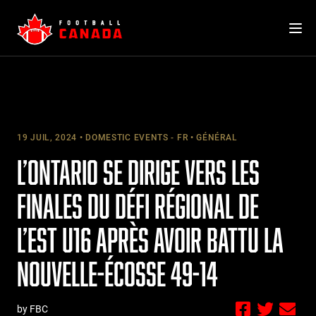
Skip
to
content
19 JUIL, 2024
DOMESTIC EVENTS - FR
GÉNÉRAL
L’ONTARIO SE DIRIGE VERS LES
FINALES DU DÉFI RÉGIONAL DE
L’EST U16 APRÈS AVOIR BATTU LA
NOUVELLE-ÉCOSSE 49-14
by FBC