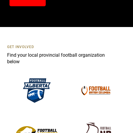
n
t
a
c
t
U
s
GET INVOLVED
e
Find your local provincial football organization
.
below
P
l
e
a
s
e
l
e
a
v