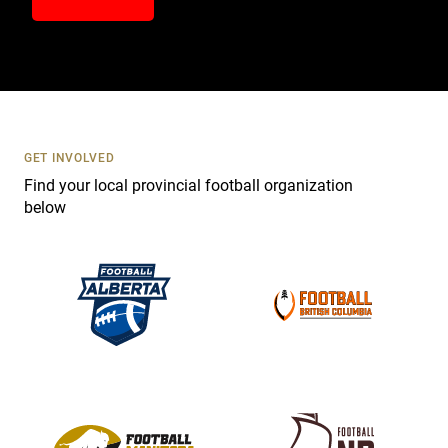
n
t
a
c
t
U
s
GET INVOLVED
e
Find your local provincial football organization
.
below
P
l
e
a
s
e
l
e
a
v