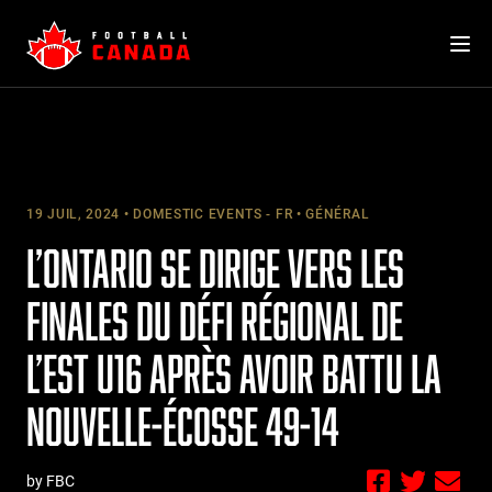
Skip
to
content
19 JUIL, 2024
DOMESTIC EVENTS - FR
GÉNÉRAL
L’ONTARIO SE DIRIGE VERS LES
FINALES DU DÉFI RÉGIONAL DE
L’EST U16 APRÈS AVOIR BATTU LA
NOUVELLE-ÉCOSSE 49-14
by FBC