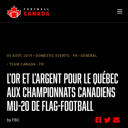
Skip
to
content
05 AOÛT, 2019
DOMESTIC EVENTS - FR
GÉNÉRAL
TEAM CANADA - FR
L’OR ET L’ARGENT POUR LE QUÉBEC
AUX CHAMPIONNATS CANADIENS
MU-20 DE FLAG-FOOTBALL
by FBC