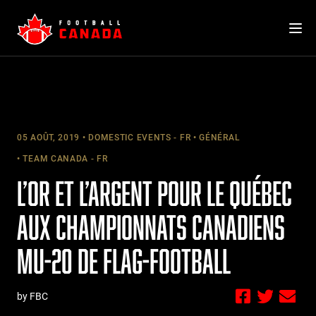
Skip
to
content
05 AOÛT, 2019
DOMESTIC EVENTS - FR
GÉNÉRAL
TEAM CANADA - FR
L’OR ET L’ARGENT POUR LE QUÉBEC
AUX CHAMPIONNATS CANADIENS
MU-20 DE FLAG-FOOTBALL
by FBC