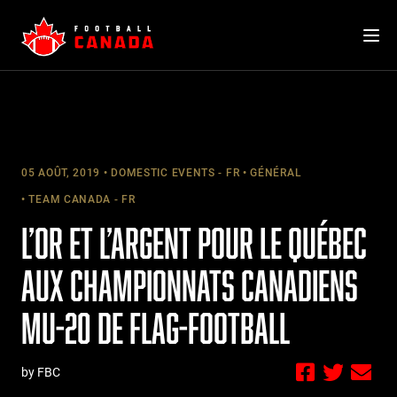
Skip
to
content
05 AOÛT, 2019
DOMESTIC EVENTS - FR
GÉNÉRAL
TEAM CANADA - FR
L’OR ET L’ARGENT POUR LE QUÉBEC
AUX CHAMPIONNATS CANADIENS
MU-20 DE FLAG-FOOTBALL
by FBC