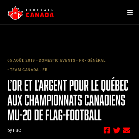
Skip
to
content
05 AOÛT, 2019
DOMESTIC EVENTS - FR
GÉNÉRAL
TEAM CANADA - FR
L’OR ET L’ARGENT POUR LE QUÉBEC
AUX CHAMPIONNATS CANADIENS
MU-20 DE FLAG-FOOTBALL
by FBC