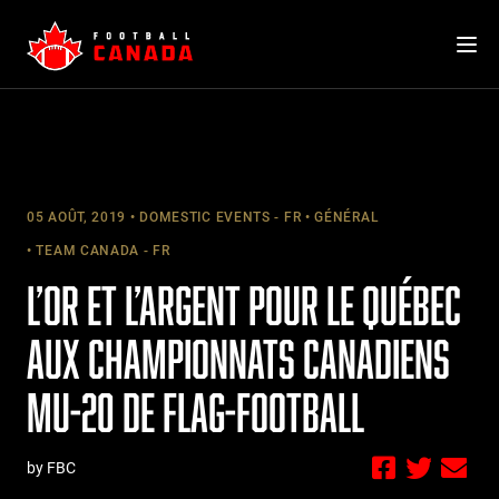
Skip
to
content
05 AOÛT, 2019
DOMESTIC EVENTS - FR
GÉNÉRAL
TEAM CANADA - FR
L’OR ET L’ARGENT POUR LE QUÉBEC
AUX CHAMPIONNATS CANADIENS
MU-20 DE FLAG-FOOTBALL
by FBC