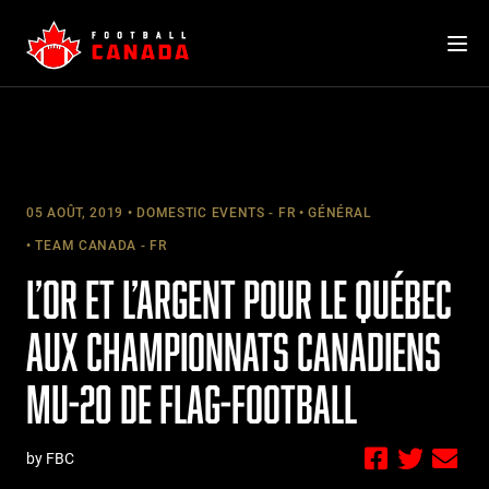
Skip
to
content
05 AOÛT, 2019
DOMESTIC EVENTS - FR
GÉNÉRAL
TEAM CANADA - FR
L’OR ET L’ARGENT POUR LE QUÉBEC
AUX CHAMPIONNATS CANADIENS
MU-20 DE FLAG-FOOTBALL
by FBC