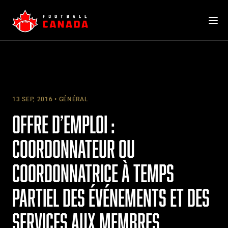
Skip
to
content
13 SEP, 2016
GÉNÉRAL
OFFRE D’EMPLOI :
COORDONNATEUR OU
COORDONNATRICE À TEMPS
PARTIEL DES ÉVÉNEMENTS ET DES
SERVICES AUX MEMBRES