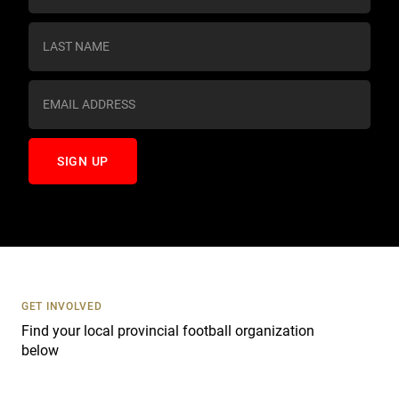
n
s
t
a
n
t
C
o
n
t
a
c
t
U
s
GET INVOLVED
e
Find your local provincial football organization
.
below
P
l