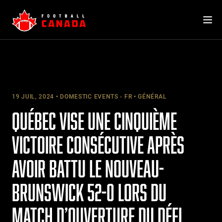
Skip
to
content
19 JUIL, 2024
DOMESTIC EVENTS - FR
GÉNÉRAL
QUÉBEC VISE UNE CINQUIÈME
VICTOIRE CONSÉCUTIVE APRÈS
AVOIR BATTU LE NOUVEAU-
BRUNSWICK 52-0 LORS DU
MATCH D’OUVERTURE DU DÉFI