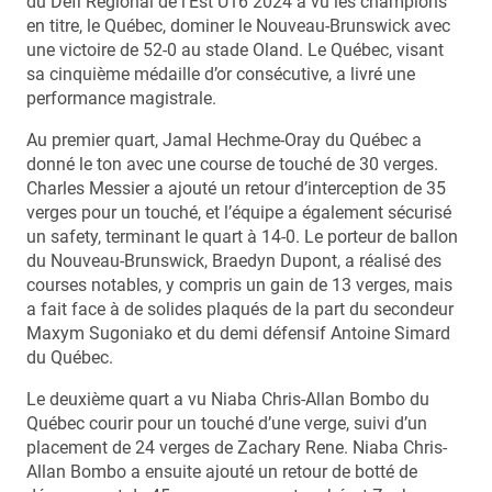
du Défi Régional de l’Est U16 2024 a vu les champions
en titre, le Québec, dominer le Nouveau-Brunswick avec
une victoire de 52-0 au stade Oland. Le Québec, visant
sa cinquième médaille d’or consécutive, a livré une
performance magistrale.
Au premier quart, Jamal Hechme-Oray du Québec a
donné le ton avec une course de touché de 30 verges.
Charles Messier a ajouté un retour d’interception de 35
verges pour un touché, et l’équipe a également sécurisé
un safety, terminant le quart à 14-0. Le porteur de ballon
du Nouveau-Brunswick, Braedyn Dupont, a réalisé des
courses notables, y compris un gain de 13 verges, mais
a fait face à de solides plaqués de la part du secondeur
Maxym Sugoniako et du demi défensif Antoine Simard
du Québec.
Le deuxième quart a vu Niaba Chris-Allan Bombo du
Québec courir pour un touché d’une verge, suivi d’un
placement de 24 verges de Zachary Rene. Niaba Chris-
Allan Bombo a ensuite ajouté un retour de botté de