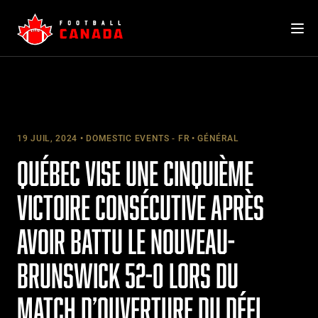
Skip
to
content
19 JUIL, 2024
DOMESTIC EVENTS - FR
GÉNÉRAL
QUÉBEC VISE UNE CINQUIÈME
VICTOIRE CONSÉCUTIVE APRÈS
AVOIR BATTU LE NOUVEAU-
BRUNSWICK 52-0 LORS DU
MATCH D’OUVERTURE DU DÉFI