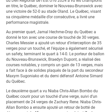
du Défi Régional de l’Est U16 2024 a vu les champions
en titre, le Québec, dominer le Nouveau-Brunswick avec
une victoire de 52-0 au stade Oland. Le Québec, visant
sa cinquième médaille d’or consécutive, a livré une
performance magistrale.
Au premier quart, Jamal Hechme-Oray du Québec a
donné le ton avec une course de touché de 30 verges.
Charles Messier a ajouté un retour d’interception de 35
verges pour un touché, et l’équipe a également sécurisé
un safety, terminant le quart à 14-0. Le porteur de ballon
du Nouveau-Brunswick, Braedyn Dupont, a réalisé des
courses notables, y compris un gain de 13 verges, mais
a fait face à de solides plaqués de la part du secondeur
Maxym Sugoniako et du demi défensif Antoine Simard
du Québec.
Le deuxième quart a vu Niaba Chris-Allan Bombo du
Québec courir pour un touché d’une verge, suivi d’un
placement de 24 verges de Zachary Rene. Niaba Chris-
Allan Bombo a ensuite ajouté un retour de botté de