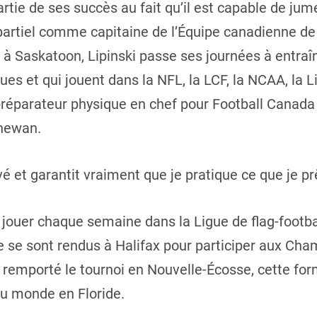
artie de ses succès au fait qu’il est capable de ju
partiel comme capitaine de l’Équipe canadienne de f
g à Saskatoon, Lipinski passe ses journées à entraî
es et qui jouent dans la NFL, la LCF, la NCAA, la 
 préparateur physique en chef pour Football Canada 
chewan.
é et garantit vraiment que je pratique ce que je pr
 jouer chaque semaine dans la Ligue de flag-footb
pe se sont rendus à Halifax pour participer aux Ch
r remporté le tournoi en Nouvelle-Écosse, cette for
 monde en Floride.