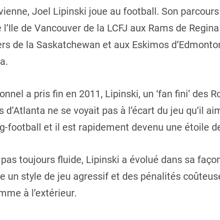
ienne, Joel Lipinski joue au football. Son parcours 
de l’Ile de Vancouver de la LCFJ aux Rams de Regina
ers de la Saskatchewan et aux Eskimos d’Edmonton
a.
nel a pris fin en 2011, Lipinski, un ‘fan fini’ des R
’Atlanta ne se voyait pas à l’écart du jeu qu’il aim
ag-football et il est rapidement devenu une étoile de
t pas toujours fluide, Lipinski a évolué dans sa faço
re un style de jeu agressif et des pénalités coûteus
omme à l’extérieur.