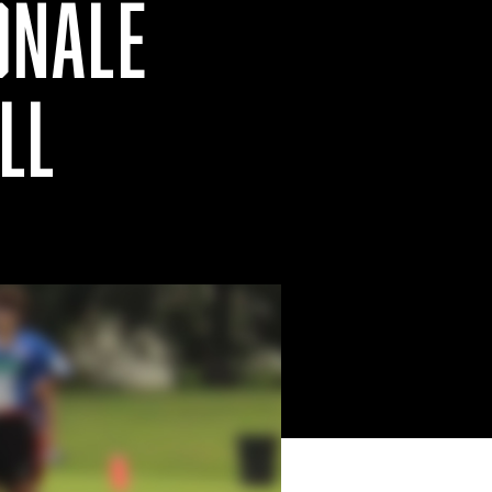
ONALE
LL