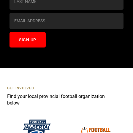
t
a
n
t
C
o
n
t
a
c
t
U
s
GET INVOLVED
e
Find your local provincial football organization
.
below
P
l
e
a