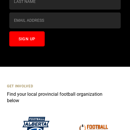
t
a
n
t
C
o
n
t
a
c
t
U
s
GET INVOLVED
e
Find your local provincial football organization
.
below
P
l
e
a