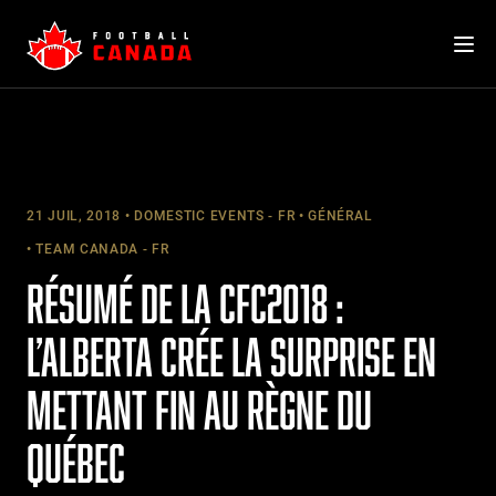
Skip
to
content
21 JUIL, 2018
DOMESTIC EVENTS - FR
GÉNÉRAL
TEAM CANADA - FR
RÉSUMÉ DE LA CFC2018 :
L’ALBERTA CRÉE LA SURPRISE EN
METTANT FIN AU RÈGNE DU
QUÉBEC