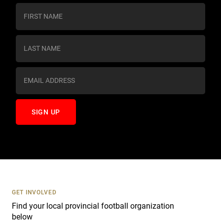
C
o
n
s
t
a
n
t
C
o
n
t
a
c
t
U
s
GET INVOLVED
e
Find your local provincial football organization
.
below