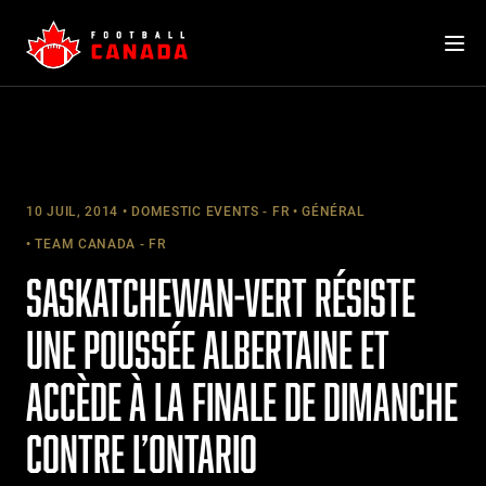
Skip
to
content
10 JUIL, 2014
DOMESTIC EVENTS - FR
GÉNÉRAL
TEAM CANADA - FR
SASKATCHEWAN-VERT RÉSISTE
UNE POUSSÉE ALBERTAINE ET
ACCÈDE À LA FINALE DE DIMANCHE
CONTRE L’ONTARIO