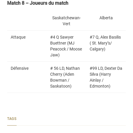
Match 8 – Joueurs du match
Saskatchewan-
Alberta
Vert
Attaque
#4 Q Sawyer
#7 Q, Alex Basilis
Buettner (MJ
( St. Mary’s/
Peacock / Moose
Calgary)
Jaw)
Défensive
# 56 LD, Nathan
#99 LD, Dexter Da
Cherry (Aden
Silva (Harry
Bowman /
Ainlay /
Saskatoon)
Edmonton)
TAGS