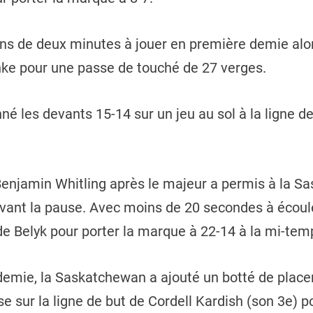
ins de deux minutes à jouer en première demie alors
nke pour une passe de touché de 27 verges.
é les devants 15-14 sur un jeu au sol à la ligne de
Benjamin Whitling après le majeur a permis à la S
vant la pause. Avec moins de 20 secondes à écoule
ade Belyk pour porter la marque à 22-14 à la mi-tem
emie, la Saskatchewan a ajouté un botté de place
e sur la ligne de but de Cordell Kardish (son 3e) po