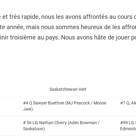
e et très rapide, nous les avons affrontés au cours 
tte année, mais nous sommes heureux de les affron
à finir troisième au pays. Nous avons hâte de jouer 
Saskatchewan-Vert
#4 Q Sawyer Buettner (MJ Peacock / Moose
#7 Q, Al
Jaw)
# 56 LD, Nathan Cherry (Aden Bowman /
#99 LD, 
Saskatoon)
Edmont