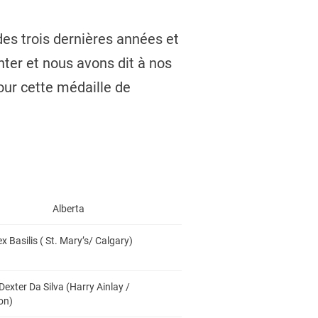
des trois dernières années et
ter et nous avons dit à nos
pour cette médaille de
Alberta
ex Basilis ( St. Mary’s/ Calgary)
Dexter Da Silva (Harry Ainlay /
on)