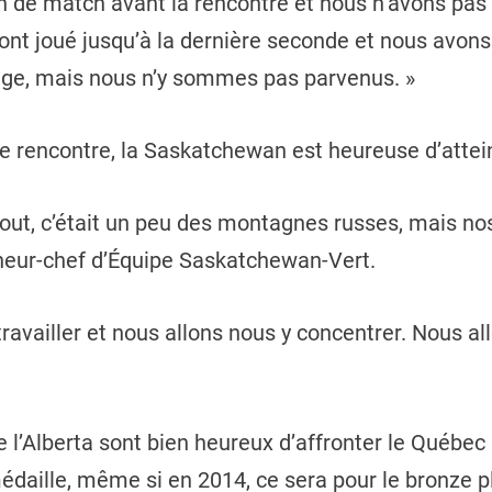
an de match avant la rencontre et nous n’avons pa
 ont joué jusqu’à la dernière seconde et nous avons
age, mais nous n’y sommes pas parvenus. »
de rencontre, la Saskatchewan est heureuse d’attein
bout, c’était un peu des montagnes russes, mais no
îneur-chef d’Équipe Saskatchewan-Vert.
availler et nous allons nous y concentrer. Nous all
de l’Alberta sont bien heureux d’affronter le Québ
daille, même si en 2014, ce sera pour le bronze plu