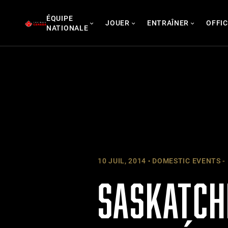
Skip
ÉQUIPE
to
JOUER
ENTRAÎNER
OFFIC
NATIONALE
content
10 JUIL, 2014
DOMESTIC EVENTS -
SASKATCH