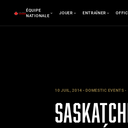
Skip
ÉQUIPE
to
JOUER
ENTRAÎNER
OFFIC
NATIONALE
content
10 JUIL, 2014
DOMESTIC EVENTS -
SASKATCH