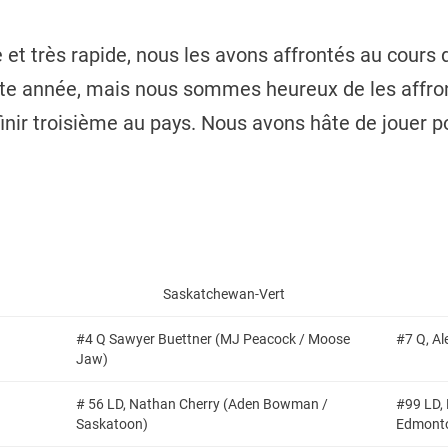
e et très rapide, nous les avons affrontés au cours 
tte année, mais nous sommes heureux de les affron
à finir troisième au pays. Nous avons hâte de jouer 
Saskatchewan-Vert
#4 Q Sawyer Buettner (MJ Peacock / Moose
#7 Q, Al
Jaw)
# 56 LD, Nathan Cherry (Aden Bowman /
#99 LD, 
Saskatoon)
Edmont