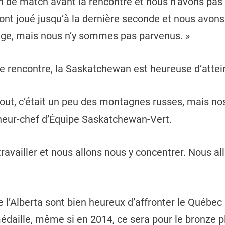
an de match avant la rencontre et nous n’avons pa
 ont joué jusqu’à la dernière seconde et nous avons
age, mais nous n’y sommes pas parvenus. »
de rencontre, la Saskatchewan est heureuse d’attein
bout, c’était un peu des montagnes russes, mais no
îneur-chef d’Équipe Saskatchewan-Vert.
availler et nous allons nous y concentrer. Nous all
de l’Alberta sont bien heureux d’affronter le Québ
daille, même si en 2014, ce sera pour le bronze plu