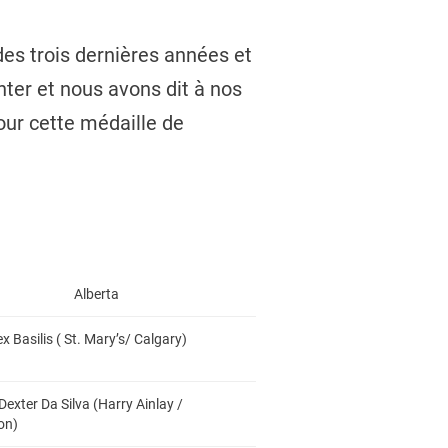
des trois dernières années et
ter et nous avons dit à nos
pour cette médaille de
Alberta
ex Basilis ( St. Mary’s/ Calgary)
Dexter Da Silva (Harry Ainlay /
on)