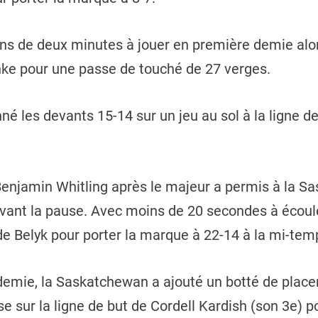
ins de deux minutes à jouer en première demie alors
nke pour une passe de touché de 27 verges.
é les devants 15-14 sur un jeu au sol à la ligne de
Benjamin Whitling après le majeur a permis à la S
vant la pause. Avec moins de 20 secondes à écoule
ade Belyk pour porter la marque à 22-14 à la mi-tem
emie, la Saskatchewan a ajouté un botté de place
e sur la ligne de but de Cordell Kardish (son 3e) po