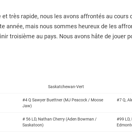
e et très rapide, nous les avons affrontés au cours 
tte année, mais nous sommes heureux de les affron
à finir troisième au pays. Nous avons hâte de jouer 
Saskatchewan-Vert
#4 Q Sawyer Buettner (MJ Peacock / Moose
#7 Q, Al
Jaw)
# 56 LD, Nathan Cherry (Aden Bowman /
#99 LD, 
Saskatoon)
Edmont