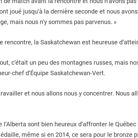
an de match avant la rencontre et nous n’avons pa
 ont joué jusqu’à la dernière seconde et nous avons
age, mais nous n’y sommes pas parvenus. »
de rencontre, la Saskatchewan est heureuse d’attein
bout, c’était un peu des montagnes russes, mais no
îneur-chef d’Équipe Saskatchewan-Vert.
availler et nous allons nous y concentrer. Nous all
de l’Alberta sont bien heureux d’affronter le Québ
daille, même si en 2014, ce sera pour le bronze plu