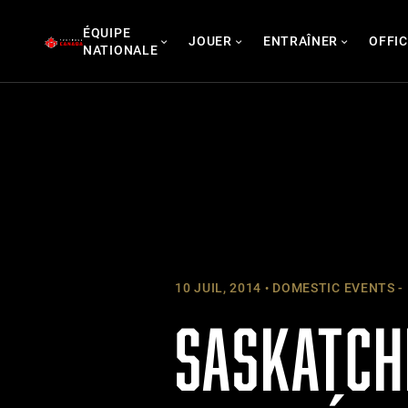
Skip
ÉQUIPE
to
JOUER
ENTRAÎNER
OFFIC
NATIONALE
content
10 JUIL, 2014
DOMESTIC EVENTS -
SASKATCH