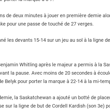
ins de deux minutes à jouer en première demie alors
nke pour une passe de touché de 27 verges.
é les devants 15-14 sur un jeu au sol à la ligne de
Benjamin Whitling après le majeur a permis à la S
vant la pause. Avec moins de 20 secondes à écoule
ade Belyk pour porter la marque à 22-14 à la mi-tem
emie, la Saskatchewan a ajouté un botté de place
e sur la ligne de but de Cordell Kardish (son 3e) po