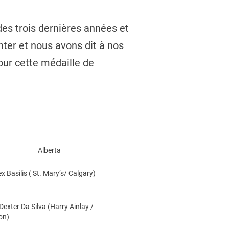
des trois dernières années et
ter et nous avons dit à nos
pour cette médaille de
Alberta
ex Basilis ( St. Mary’s/ Calgary)
Dexter Da Silva (Harry Ainlay /
on)