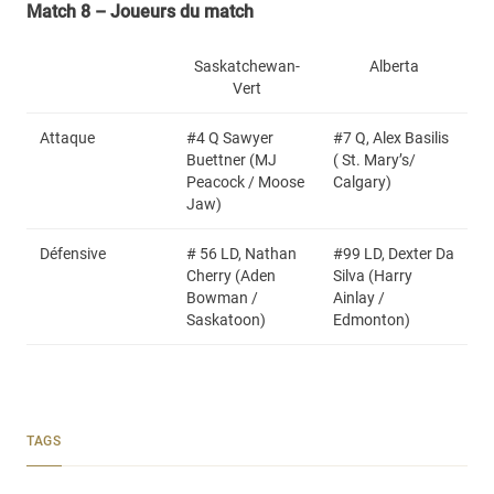
Match 8 – Joueurs du match
Saskatchewan-
Alberta
Vert
Attaque
#4 Q Sawyer
#7 Q, Alex Basilis
Buettner (MJ
( St. Mary’s/
Peacock / Moose
Calgary)
Jaw)
Défensive
# 56 LD, Nathan
#99 LD, Dexter Da
Cherry (Aden
Silva (Harry
Bowman /
Ainlay /
Saskatoon)
Edmonton)
TAGS