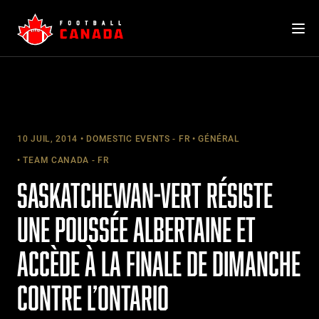
Skip
to
content
10 JUIL, 2014
DOMESTIC EVENTS - FR
GÉNÉRAL
TEAM CANADA - FR
SASKATCHEWAN-VERT RÉSISTE
UNE POUSSÉE ALBERTAINE ET
ACCÈDE À LA FINALE DE DIMANCHE
CONTRE L’ONTARIO