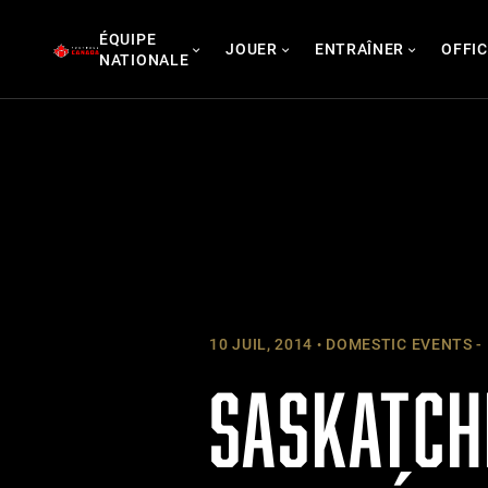
Skip
ÉQUIPE
to
JOUER
ENTRAÎNER
OFFIC
NATIONALE
content
10 JUIL, 2014
DOMESTIC EVENTS -
SASKATCH