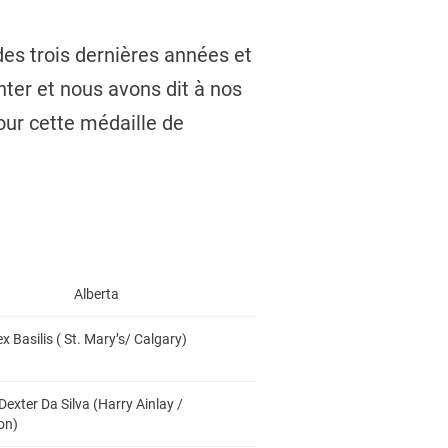
des trois dernières années et
ter et nous avons dit à nos
pour cette médaille de
Alberta
ex Basilis ( St. Mary’s/ Calgary)
Dexter Da Silva (Harry Ainlay /
on)