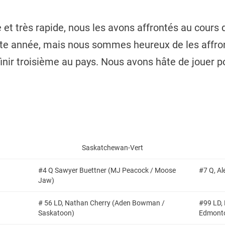
e et très rapide, nous les avons affrontés au cours 
tte année, mais nous sommes heureux de les affron
à finir troisième au pays. Nous avons hâte de jouer 
Saskatchewan-Vert
#4 Q Sawyer Buettner (MJ Peacock / Moose
#7 Q, Al
Jaw)
# 56 LD, Nathan Cherry (Aden Bowman /
#99 LD, 
Saskatoon)
Edmont