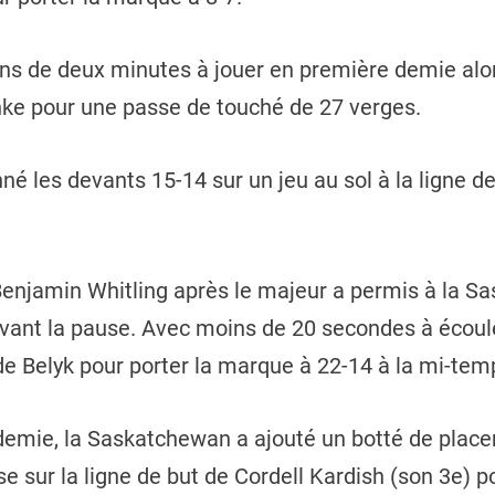
ins de deux minutes à jouer en première demie alors
nke pour une passe de touché de 27 verges.
é les devants 15-14 sur un jeu au sol à la ligne de
Benjamin Whitling après le majeur a permis à la S
vant la pause. Avec moins de 20 secondes à écoule
ade Belyk pour porter la marque à 22-14 à la mi-tem
emie, la Saskatchewan a ajouté un botté de place
e sur la ligne de but de Cordell Kardish (son 3e) po