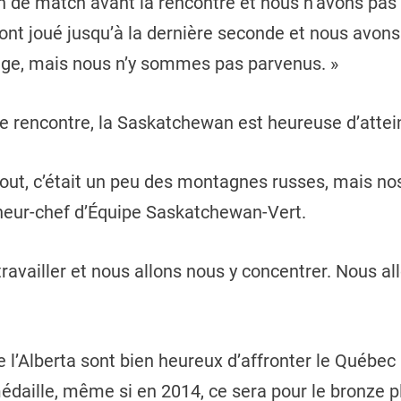
an de match avant la rencontre et nous n’avons pa
 ont joué jusqu’à la dernière seconde et nous avons
age, mais nous n’y sommes pas parvenus. »
de rencontre, la Saskatchewan est heureuse d’attein
bout, c’était un peu des montagnes russes, mais no
îneur-chef d’Équipe Saskatchewan-Vert.
availler et nous allons nous y concentrer. Nous all
de l’Alberta sont bien heureux d’affronter le Québ
daille, même si en 2014, ce sera pour le bronze plu