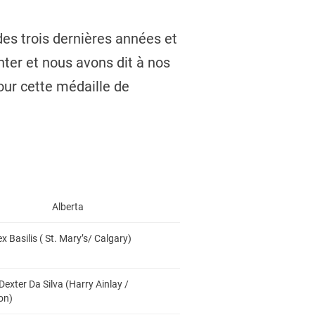
des trois dernières années et
ter et nous avons dit à nos
pour cette médaille de
Alberta
ex Basilis ( St. Mary’s/ Calgary)
Dexter Da Silva (Harry Ainlay /
on)