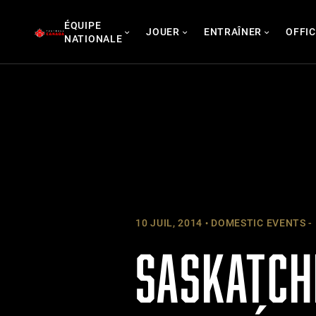
Skip
ÉQUIPE
to
JOUER
ENTRAÎNER
OFFIC
NATIONALE
content
10 JUIL, 2014
DOMESTIC EVENTS -
SASKATCH