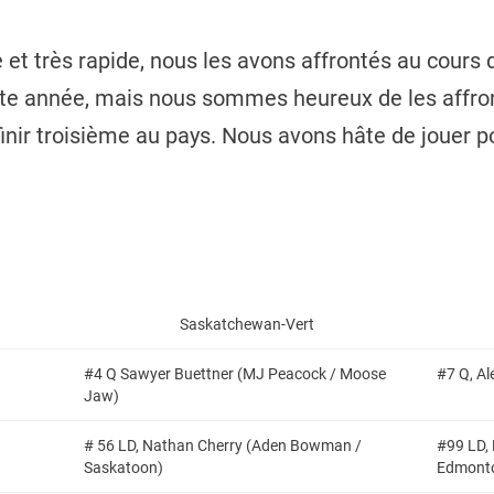
e et très rapide, nous les avons affrontés au cours 
tte année, mais nous sommes heureux de les affron
à finir troisième au pays. Nous avons hâte de jouer 
Saskatchewan-Vert
#4 Q Sawyer Buettner (MJ Peacock / Moose
#7 Q, Al
Jaw)
# 56 LD, Nathan Cherry (Aden Bowman /
#99 LD, 
Saskatoon)
Edmont