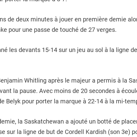
ins de deux minutes à jouer en première demie alors
nke pour une passe de touché de 27 verges.
é les devants 15-14 sur un jeu au sol à la ligne de
Benjamin Whitling après le majeur a permis à la S
vant la pause. Avec moins de 20 secondes à écoule
ade Belyk pour porter la marque à 22-14 à la mi-tem
emie, la Saskatchewan a ajouté un botté de place
e sur la ligne de but de Cordell Kardish (son 3e) po