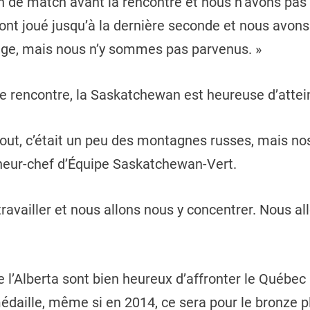
an de match avant la rencontre et nous n’avons pa
 ont joué jusqu’à la dernière seconde et nous avons
age, mais nous n’y sommes pas parvenus. »
de rencontre, la Saskatchewan est heureuse d’attein
bout, c’était un peu des montagnes russes, mais no
îneur-chef d’Équipe Saskatchewan-Vert.
availler et nous allons nous y concentrer. Nous all
de l’Alberta sont bien heureux d’affronter le Québ
daille, même si en 2014, ce sera pour le bronze plu