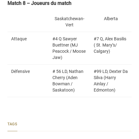
Match 8 – Joueurs du match
Saskatchewan-
Alberta
Vert
Attaque
#4 Q Sawyer
#7 Q, Alex Basilis
Buettner (MJ
( St. Mary’s/
Peacock / Moose
Calgary)
Jaw)
Défensive
# 56 LD, Nathan
#99 LD, Dexter Da
Cherry (Aden
Silva (Harry
Bowman /
Ainlay /
Saskatoon)
Edmonton)
TAGS