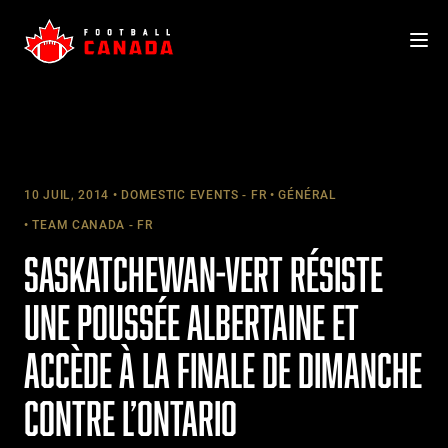
Skip
to
content
10 JUIL, 2014
DOMESTIC EVENTS - FR
GÉNÉRAL
TEAM CANADA - FR
SASKATCHEWAN-VERT RÉSISTE
UNE POUSSÉE ALBERTAINE ET
ACCÈDE À LA FINALE DE DIMANCHE
CONTRE L’ONTARIO