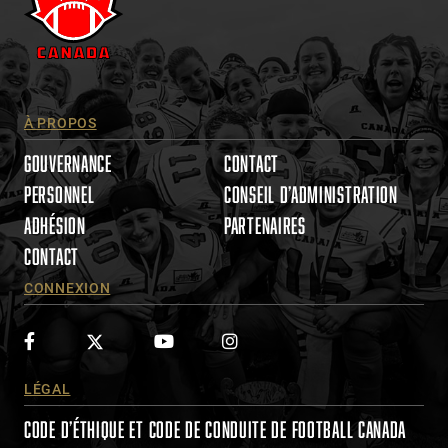
s
e
.
P
l
À PROPOS
e
a
GOUVERNANCE
CONTACT
s
PERSONNEL
CONSEIL D’ADMINISTRATION
e
ADHÉSION
PARTENAIRES
l
e
CONTACT
a
CONNEXION
v
e
t
h
i
LÉGAL
s
CODE D’ÉTHIQUE ET CODE DE CONDUITE DE FOOTBALL CANADA
f