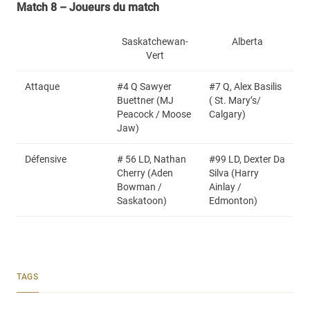
Match 8 – Joueurs du match
Saskatchewan-
Alberta
Vert
Attaque
#4 Q Sawyer
#7 Q, Alex Basilis
Buettner (MJ
( St. Mary’s/
Peacock / Moose
Calgary)
Jaw)
Défensive
# 56 LD, Nathan
#99 LD, Dexter Da
Cherry (Aden
Silva (Harry
Bowman /
Ainlay /
Saskatoon)
Edmonton)
TAGS