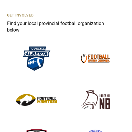
t
U
s
GET INVOLVED
e
Find your local provincial football organization
.
below
P
l
e
a
s
e
l
e
a
v
e
t
h
i
s