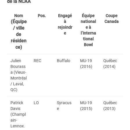
de la NCAA
Nom
Pos.
Engagé
Équipe
Coupe
(Équipe
à
national
Canada
rejoindr
e à
/ ville
e
l’Interna
de
tional
résiden
Bowl
ce)
Julien
REC
Buffalo
MU-19
Québec
Bourass
(2016)
(2014)
a (Vieux-
Montréal
/ Laval,
QC)
Patrick
LO
Syracus
MU-19
Québec
Davis
e
(2015)
(2013)
(Champl
ain-
Lennox.