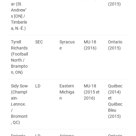
ar (St.
(2015)
Andrew’
s [ON] /
Timberle
a, N.-É.)
Tyrell
SEC
Syracus
MU-18
Ontario
Richards
e
(2016)
(2015)
(Football
North /
Brampto
n, ON)
Sidy Sow
LD
Eastern
MU-18
Québec
(Champl
Michiga
(2015 et
(2014)
ain-
n
2016)
et
Lennox.
Québec
/
Bleu
Bromont
(2015)
, QC)
Deionte
LD
Arizona
Ontario